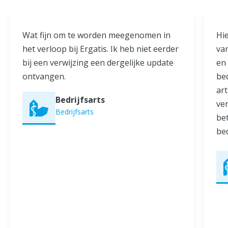
Wat fijn om te worden meegenomen in
Hie
het verloop bij Ergatis. Ik heb niet eerder
va
bij een verwijzing een dergelijke update
en
ontvangen.
bed
ar
Bedrijfsarts
ver
Bedrijfsarts
be
be