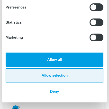
Hoe Ergatis werkt
Preferences
Statistics
Marketing
1. Aanmelding
Als werkgever of arts kun je eenvoudig een
werknemer aanmelden via het
Allow all
aanmeldformulier, telefonisch of e-mail. Eerst
even sparren? Jacqueline Blankenberg, Arts
Allow selection
voor Arbeid en Gezondheid, denkt graag met je
mee en is bereikbaar op 06‑13370415.
Deny