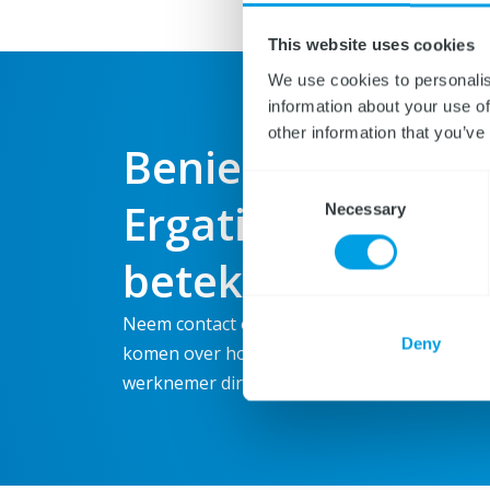
This website uses cookies
We use cookies to personalis
information about your use of
other information that you’ve
Benieuwd wat
Consent
Ergatis voor je k
Necessary
Selection
betekenen?
Neem contact op met Ergatis om meer te we
Deny
komen over hoe we je kunnen helpen of mel
werknemer direct aan via ons aanmeldformul