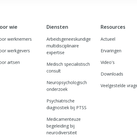
oor wie
Diensten
Resources
oor werknemers
Arbeidsgeneeskundige
Actueel
multidisciplinaire
oor werkgevers
Ervaringen
expertise
oor artsen
Video's
Medisch specialistisch
consult
Downloads
Neuropsychologisch
Veelgestelde vrag
onderzoek
Psychiatrische
diagnostiek bij PTSS
Medicamenteuze
begeleiding bij
neurodiversiteit