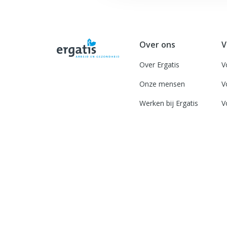
Over ons
V
Over Ergatis
V
Onze mensen
V
Werken bij Ergatis
V