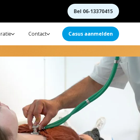
Bel 06-13370415
ratie
Contact
Casus aanmelden