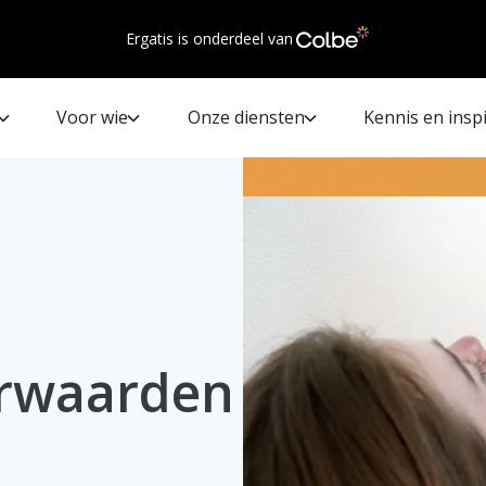
Ergatis is onderdeel van
Voor wie
Onze diensten
Kennis en inspi
rwaarden