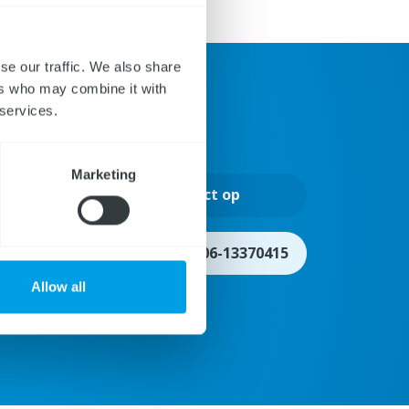
se our traffic. We also share
ers who may combine it with
 services.
Marketing
Neem contact op
en
Even sparren? Bel 06-13370415
Allow all